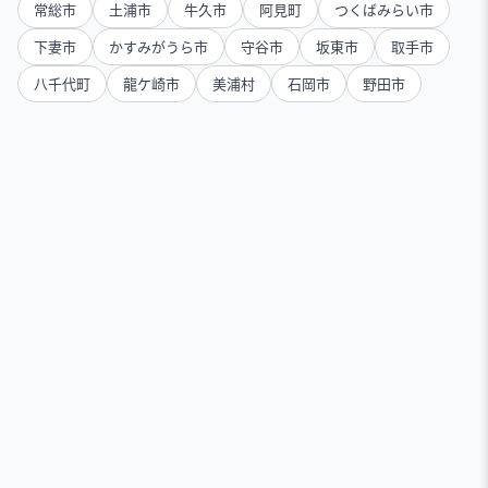
常総市
土浦市
牛久市
阿見町
つくばみらい市
下妻市
かすみがうら市
守谷市
坂東市
取手市
八千代町
龍ケ崎市
美浦村
石岡市
野田市