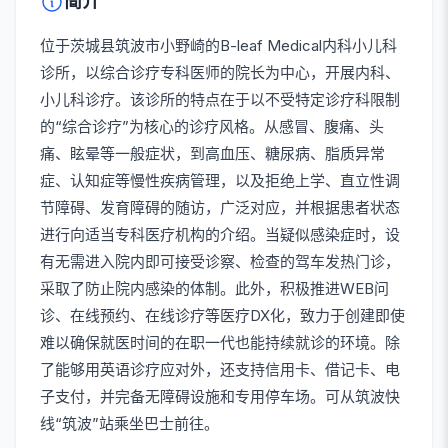
简介
位于茨城县筑波市小野崎的B-leaf Medical内科小儿科
诊所，以综合诊疗专科医师的院长为中心，开展内科、
小儿科诊疗。该诊所的特点在于以不受特定诊疗科限制
的“综合诊疗”为核心的诊疗风格。从感冒、腹痛、头
痛、眩晕等一般症状，到高血压、糖尿病、脂质异常
症、认知症等慢性疾病管理，以及拒绝上学、直立性调
节障碍、发育障碍的随访，广泛对应，并根据患者状态
进行向适当专科医疗机构的介绍。当疑似感染症时，设
有无需进入院内即可接受诊察、检查的驾车发热门诊，
采取了防止院内感染的体制。此外，积极推进WEB问
诊、在线预约、在线诊疗等医疗DX化，致力于创建即使
难以确保就医时间的在职一代也能持续就诊的环境。除
了能够用英语诊疗应对外，还支持信用卡、借记卡、电
子支付，并完备无障碍设施和专用停车场。可从筑波快
线“筑波”站乘坐巴士前往。