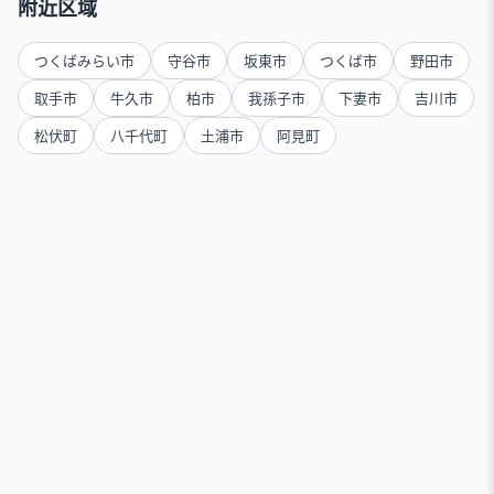
附近区域
つくばみらい市
守谷市
坂東市
つくば市
野田市
取手市
牛久市
柏市
我孫子市
下妻市
吉川市
松伏町
八千代町
土浦市
阿見町