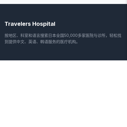
Travelers Hospital
按地区、科室和语言搜索日本全国50,000多家医院与诊所，轻松找
到提供中文、英语、韩语服务的医疗机构。
网站
法律信息
首页
服务条款
搜索医院
隐私政策
专栏
免责声明
疾病