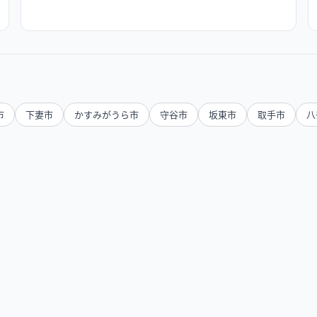
市
下妻市
かすみがうら市
守谷市
坂東市
取手市
八