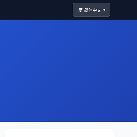
简
简体中文
▼