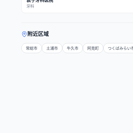
敦子牙科医院
牙科
附近区域
常総市
土浦市
牛久市
阿見町
つくばみらい