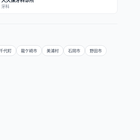
大久保牙科诊所
牙科
千代町
龍ケ崎市
美浦村
石岡市
野田市