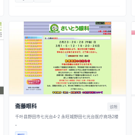
斋藤眼科
诊所
千叶县野田市七光台4-2 永旺城野田七光台医疗商场2楼
-