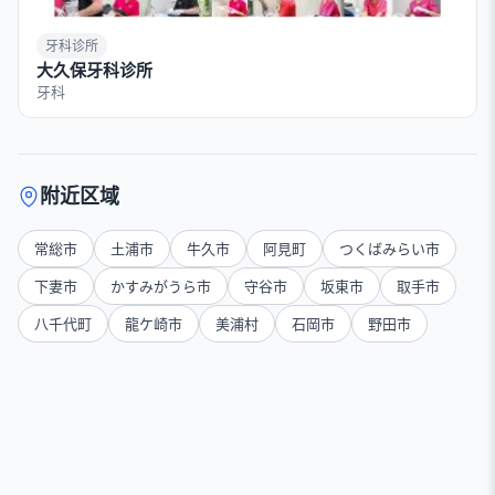
牙科诊所
大久保牙科诊所
牙科
附近区域
常総市
土浦市
牛久市
阿見町
つくばみらい市
下妻市
かすみがうら市
守谷市
坂東市
取手市
八千代町
龍ケ崎市
美浦村
石岡市
野田市