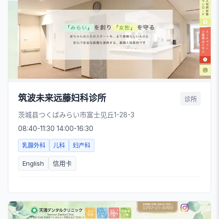
筑波未来远藤妇科诊所
诊所
茨城县つくばみらい市富士见丘1-28-3
08:40-11:30 14:00-16:30
乳腺外科
儿科
妇产科
English
信用卡