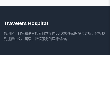
Travelers Hospital
按地区、科室和语言搜索日本全国50,000多家医院与诊所，轻松找
到提供中文、英语、韩语服务的医疗机构。
网站
法律信息
首页
服务条款
搜索医院
隐私政策
专栏
免责声明
疾病