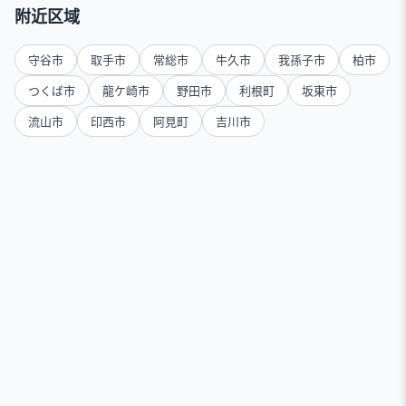
附近区域
守谷市
取手市
常総市
牛久市
我孫子市
柏市
つくば市
龍ケ崎市
野田市
利根町
坂東市
流山市
印西市
阿見町
吉川市