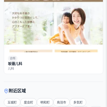
诊所
坂德儿科
儿科
附近区域
玉城町
度会町
明和町
鳥羽市
多気町