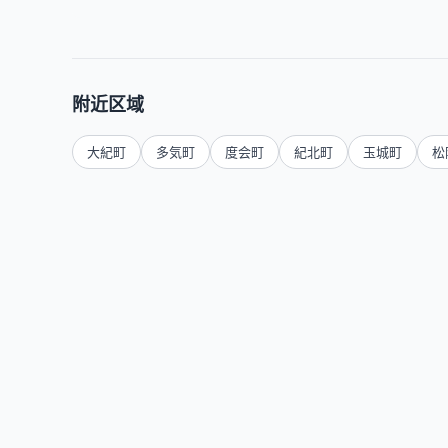
附近区域
大紀町
多気町
度会町
紀北町
玉城町
松