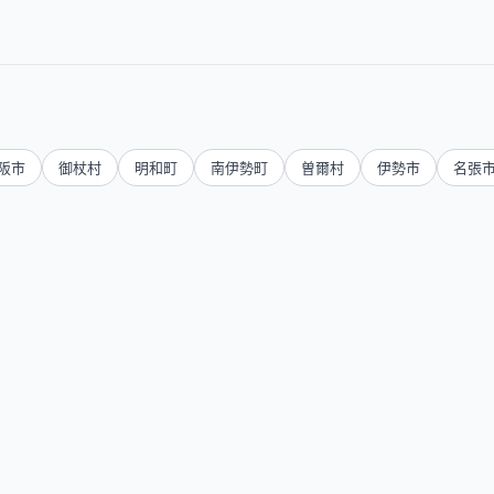
阪市
御杖村
明和町
南伊勢町
曽爾村
伊勢市
名張