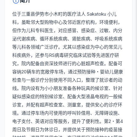
简介
位于三重县伊势市小木町的医疗法人 Sakatoku 小儿
科，虽毗邻大型购物中心及邻近医疗机构，环境便利，
但作为儿科专科医生，对应感冒、感染症、过敏、内分
泌代谢疾病、循环系统疾病、肾脏疾病、呼吸系统疾病
等儿科各领域广泛诊疗。尤其以感染症为中心的常见儿
科疾病外，还参与RS病毒研究临床试验等先进医疗研
究，院内配备由资深技师进行的心脏超声检查。配备可
容纳20辆车的宽敞停车场，通过预防接种・婴幼儿健康
检查与一般诊疗分别使用不同入口，整理了就诊者的动
线。院内设有为小小朋友准备各种玩具的候诊室、针对
疑似感染症的特别候诊室、配备大型液晶电视的一般候
诊室，并配有超声检查室、测量室，提供安心的诊疗环
境。通过停车场内可使用的呼叫铃借用、无障碍设施、
电子支付、英语对应等服务，提升了便利性。第2・第4
周日及节假日为休诊日，并提供关于预防接种的疫苗接