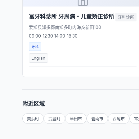
冨牙科诊所 牙周病・儿童矫正诊所
牙科诊所
爱知县知多郡南知多町内海亥新田100
09:00-12:30 14:00-18:30
牙科
English
附近区域
美浜町
武豊町
半田市
碧南市
西尾市
常