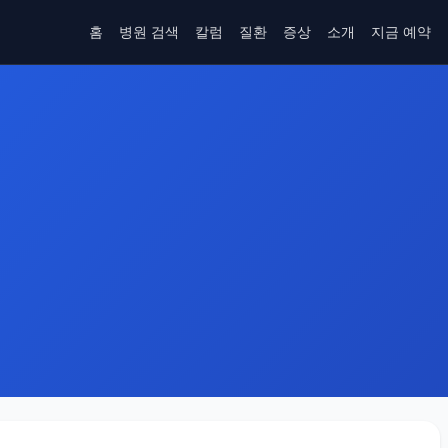
홈
병원 검색
칼럼
질환
증상
소개
지금 예약