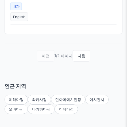
내과
English
이전
1/2 페이지
다음
인근 지역
미하마정
와카사정
민아미에치젠정
에치젠시
오바마시
나가하마시
이케다정