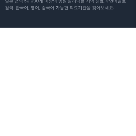
일본 전역 50,000개 이상의 병원·클리닉을 지역·진료과·언어별로
검색. 한국어, 영어, 중국어 가능한 의료기관을 찾아보세요.
사이트
법적 정보
홈
이용약관
병원 검색
개인정보처리방침
칼럼
면책조항
질환
증상
소개