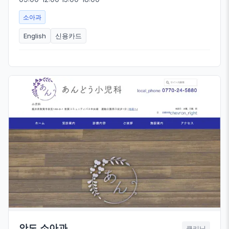
소아과
English
신용카드
안도 소아과
클리닉