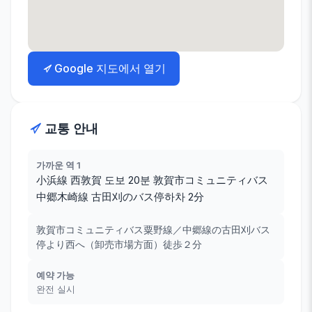
Google 지도에서 열기
교통 안내
가까운 역 1
小浜線 西敦賀 도보 20분 敦賀市コミュニティバス
中郷木崎線 古田刈のバス停하차 2分
敦賀市コミュニティバス粟野線／中郷線の古田刈バス
停より西へ（卸売市場方面）徒歩２分
예약 가능
완전 실시