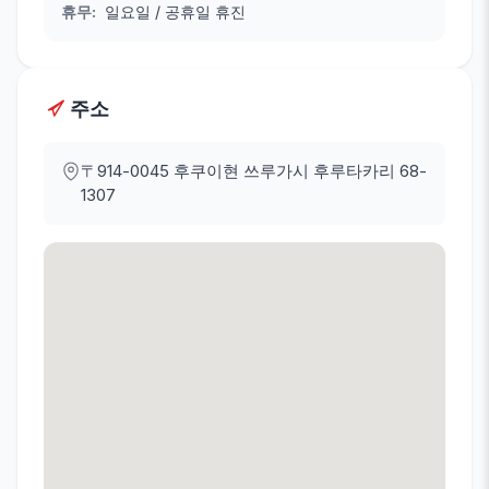
휴무
:
일요일 / 공휴일 휴진
주소
〒914-0045
후쿠이현 쓰루가시 후루타카리 68-
1307