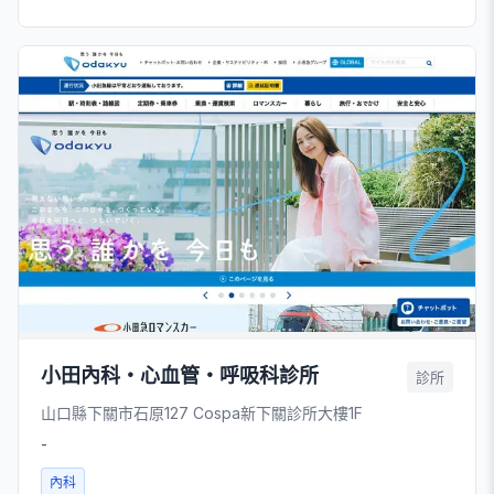
小田內科・心血管・呼吸科診所
診所
山口縣下關市石原127 Cospa新下關診所大樓1F
-
內科