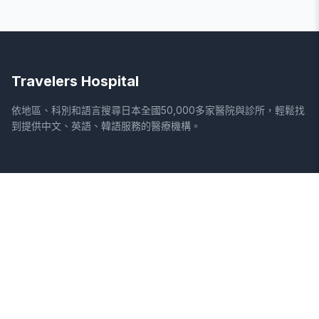
Travelers Hospital
依地區、科別和語言搜尋日本全國50,000多家醫院與診所，輕鬆找
到提供中文、英語、韓語服務的醫療機構。
網站
法律資訊
首頁
服務條款
搜尋醫院
隱私權政策
專欄
免責聲明