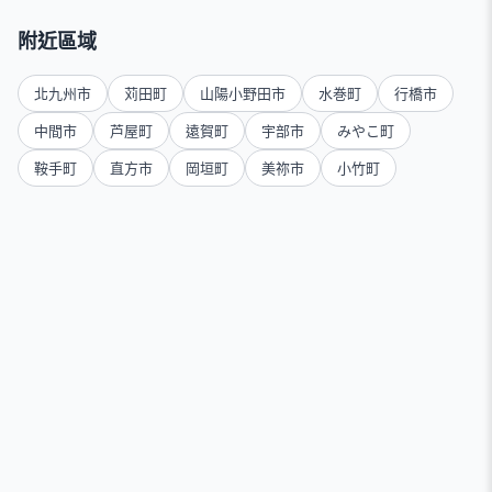
附近區域
北九州市
苅田町
山陽小野田市
水巻町
行橋市
中間市
芦屋町
遠賀町
宇部市
みやこ町
鞍手町
直方市
岡垣町
美祢市
小竹町