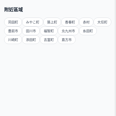
附近區域
苅田町
みやこ町
築上町
香春町
赤村
大任町
豊前市
田川市
福智町
北九州市
糸田町
川崎町
添田町
吉富町
直方市