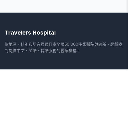
Travelers Hospital
依地區、科別和語言搜尋日本全國50,000多家醫院與診所，輕鬆找
到提供中文、英語、韓語服務的醫療機構。
網站
法律資訊
首頁
服務條款
搜尋醫院
隱私權政策
專欄
免責聲明