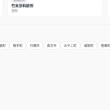
牙科診所
竹末牙科診所
牙科
屋町
鞍手町
行橋市
直方市
みやこ町
福智町
香春