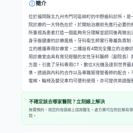
簡介
位於福岡縣北九州市門司區柳町的中野齒科診所，是
院診療的一大特色在於，於開始治療前先進行必要的
所重視為患者打造一個能夠充分理解並認同後再做出
身牙齒健康的診療風格。牙科衛生師實行專屬負責制
立的維護專用診療室，二樓設有4間完全獨立的治療
用診療室由具有育兒經驗的女性牙科醫師（副院長）
方面，引進了牙科專用CT、數位X光機及達到世界最
準。透過與內科的合作以及專職管理營養師的配合，
電梯，輪椅及嬰兒車均可便利使用，亦可提供英語服
不確定該去哪家醫院？立刻線上解決
無需預約，用您的母語線上諮詢醫生。處方藥可在附近藥局領
院。