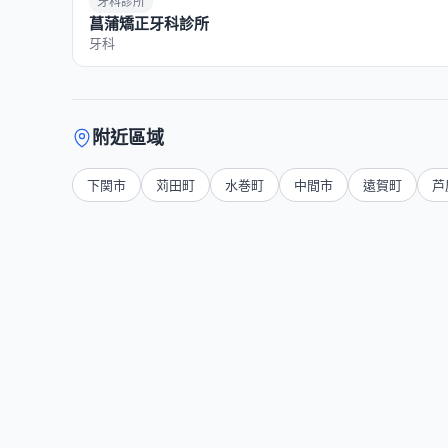
牙科診所
菖蒲矯正牙科診所
牙科
附近區域
下関市
苅田町
水巻町
中間市
遠賀町
芦