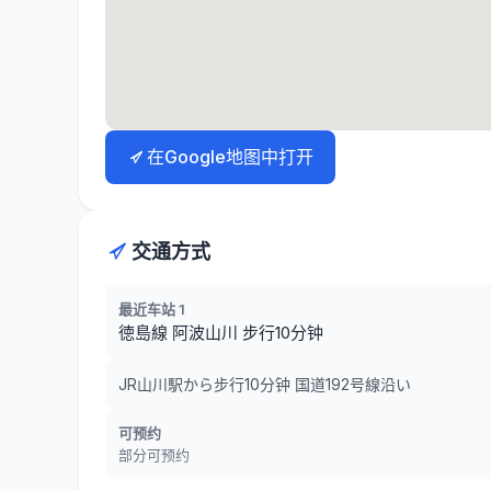
在Google地图中打开
交通方式
最近车站 1
徳島線 阿波山川 步行10分钟
JR山川駅から步行10分钟 国道192号線沿い
可预约
部分可预约