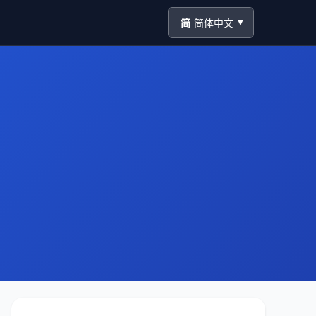
简
简体中文
▼