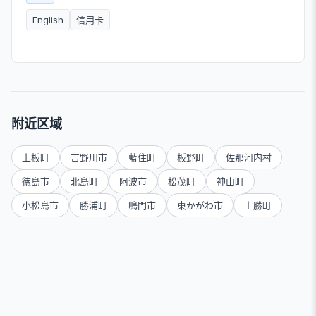
English
信用卡
附近区域
上板町
吉野川市
藍住町
板野町
佐那河内村
徳島市
北島町
阿波市
松茂町
神山町
小松島市
勝浦町
鳴門市
東かがわ市
上勝町