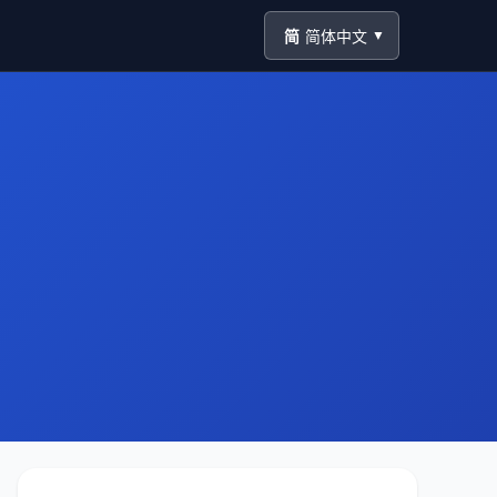
简
简体中文
▼