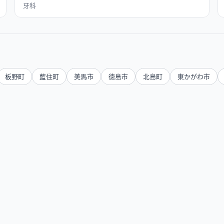
牙科
板野町
藍住町
美馬市
徳島市
北島町
東かがわ市