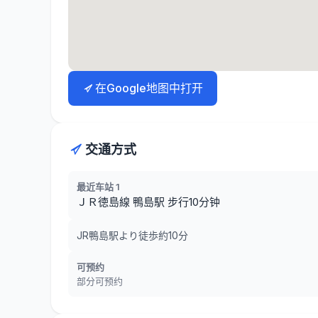
在Google地图中打开
交通方式
最近车站 1
ＪＲ徳島線 鴨島駅 步行10分钟
JR鴨島駅より徒歩約10分
可预约
部分可预约