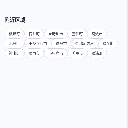
附近区域
板野町
石井町
吉野川市
藍住町
阿波市
北島町
東かがわ市
徳島市
佐那河内村
松茂町
神山町
鳴門市
小松島市
美馬市
勝浦町