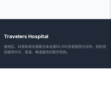
Travelers Hospital
按地区、科室和语言搜索日本全国50,000多家医院与诊所，轻松找
到提供中文、英语、韩语服务的医疗机构。
网站
法律信息
首页
服务条款
搜索医院
隐私政策
专栏
免责声明