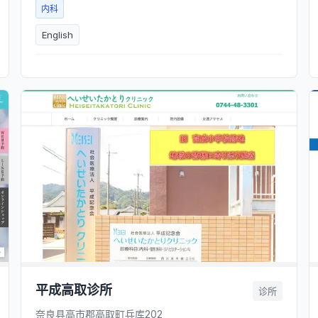
内科
English
平成高取诊所
诊所
奈良县高市郡高取町兵库202