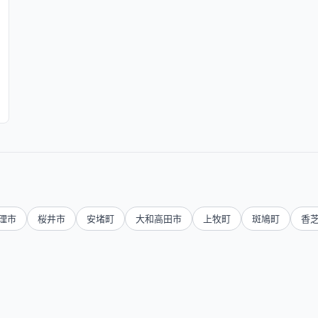
理市
桜井市
安堵町
大和高田市
上牧町
斑鳩町
香