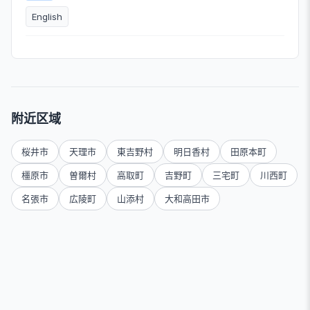
English
附近区域
桜井市
天理市
東吉野村
明日香村
田原本町
橿原市
曽爾村
高取町
吉野町
三宅町
川西町
名張市
広陵町
山添村
大和高田市