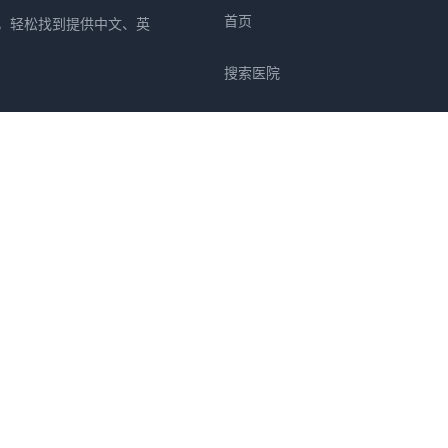
首页
所，轻松找到提供中文、英
搜索医院
专栏
疾病
症状
关于我们
群马县
埼玉县
千叶县
东京都
神奈川县
新潟县
富山县
石川县
福井县
山梨县
长野县
岐
县
高知县
福冈县
佐贺县
长崎县
熊本县
大分县
宫崎县
鹿儿岛县
冲绳县
全部都道府县