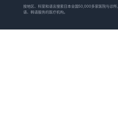
按地区、科室和语言搜索日本全国50,000多家医院与诊
语、韩语服务的医疗机构。
地区
北海道
青森县
岩手县
宫城县
秋田县
山形县
福岛县
茨城县
枥木县
和歌山县
鸟取县
岛根县
冈山县
广岛县
山口县
德岛县
香川县
爱媛