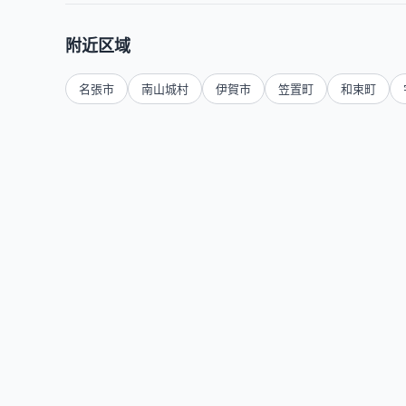
附近区域
名張市
南山城村
伊賀市
笠置町
和束町