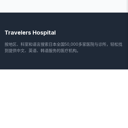
Travelers Hospital
按地区、科室和语言搜索日本全国50,000多家医院与诊所，轻松找
到提供中文、英语、韩语服务的医疗机构。
网站
法律信息
首页
服务条款
搜索医院
隐私政策
专栏
免责声明