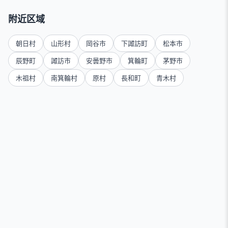
附近区域
朝日村
山形村
岡谷市
下諏訪町
松本市
辰野町
諏訪市
安曇野市
箕輪町
茅野市
木祖村
南箕輪村
原村
長和町
青木村