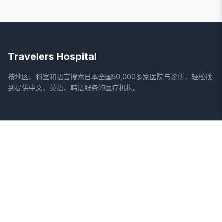
Travelers Hospital
按地区、科室和语言搜索日本全国50,000多家医院与诊所，轻松找
到提供中文、英语、韩语服务的医疗机构。
网站
法律信息
首页
服务条款
搜索医院
隐私政策
专栏
免责声明