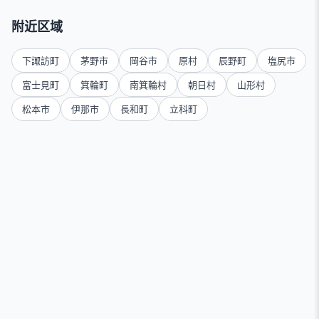
附近区域
下諏訪町
茅野市
岡谷市
原村
辰野町
塩尻市
富士見町
箕輪町
南箕輪村
朝日村
山形村
松本市
伊那市
長和町
立科町