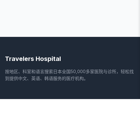
Travelers Hospital
按地区、科室和语言搜索日本全国50,000多家医院与诊所，轻松找
到提供中文、英语、韩语服务的医疗机构。
网站
法律信息
首页
服务条款
搜索医院
隐私政策