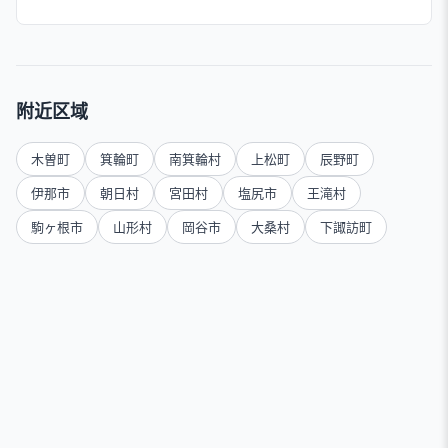
附近区域
木曽町
箕輪町
南箕輪村
上松町
辰野町
伊那市
朝日村
宮田村
塩尻市
王滝村
駒ヶ根市
山形村
岡谷市
大桑村
下諏訪町