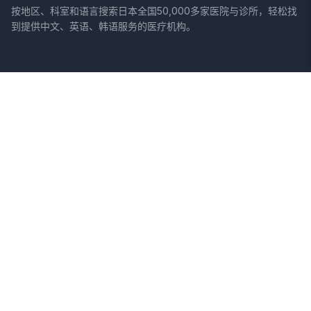
按地区、科室和语言搜索日本全国50,000多家医院与诊所，轻松找
到提供中文、英语、韩语服务的医疗机构。
网站
法律信息
首页
服务条款
搜索医院
隐私政策
专栏
免责声明
疾病
症状
关于我们