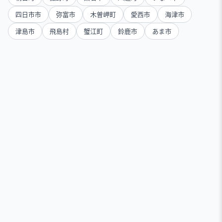
四日市市
弥富市
木曽岬町
愛西市
海津市
津島市
飛島村
蟹江町
鈴鹿市
あま市