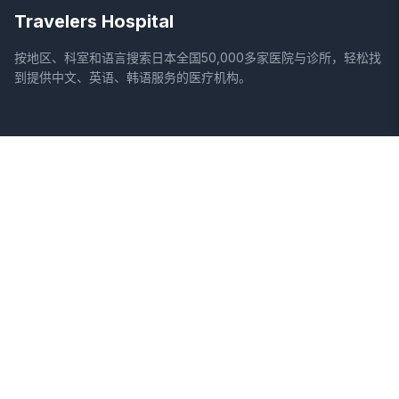
Travelers Hospital
按地区、科室和语言搜索日本全国50,000多家医院与诊所，轻松找
到提供中文、英语、韩语服务的医疗机构。
网站
法律信息
首页
服务条款
搜索医院
隐私政策
专栏
免责声明
疾病
症状