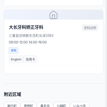
大长牙科矫正牙科
牙科诊所
三重县员辨郡东员町长深3383
09:00-12:00 14:00-19:00
牙科
English
信用卡
附近区域
朝日町
菰野町
桑名市
川越町
いなべ市