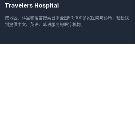
Travelers Hospital
按地区、科室和语言搜索日本全国50,000多家医院与诊所，轻松找
到提供中文、英语、韩语服务的医疗机构。
网站
法律信息
首页
服务条款
搜索医院
隐私政策
专栏
免责声明
疾病
症状