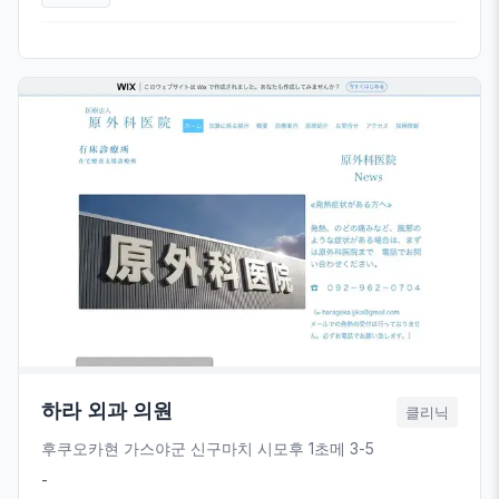
하라 외과 의원
클리닉
후쿠오카현 가스야군 신구마치 시모후 1초메 3-5
-