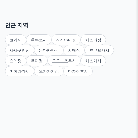
인근 지역
코가시
후쿠쓰시
히사야마정
카스야정
사사구리정
문아카타시
시메정
후쿠오카시
스에정
우미정
오오노조우시
카스가시
미야와카시
오카가키정
다자이후시