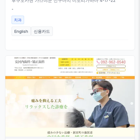
후쿠오카현 가스야군 신구마치 미도리가하마 4-17-22
-
치과
English
신용카드