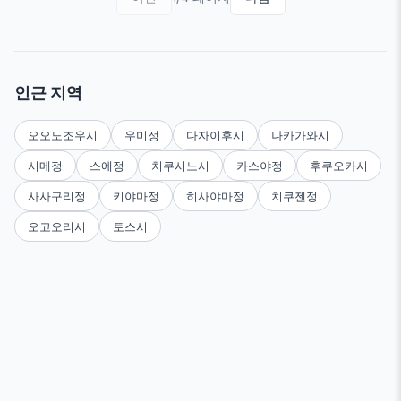
인근 지역
오오노조우시
우미정
다자이후시
나카가와시
시메정
스에정
치쿠시노시
카스야정
후쿠오카시
사사구리정
키야마정
히사야마정
치쿠젠정
오고오리시
토스시