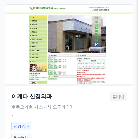
이케다 신경외과
클리닉
후쿠오카현 가스가시 오구라 1-1
-
신경외과
English