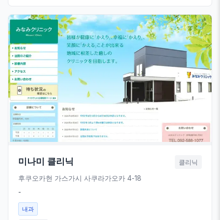
미나미 클리닉
클리닉
후쿠오카현 가스가시 사쿠라가오카 4-18
-
내과