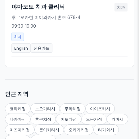
야마모토 치과 클리닉
치과
후쿠오카현 미야와카시 혼조 678-4
09:30-19:00
치과
English
신용카드
인근 지역
코타케정
노오가타시
쿠라테정
이이즈카시
나카마시
후쿠치정
이토다정
오은가정
카마시
미즈마키정
문아카타시
오카가키정
타가와시