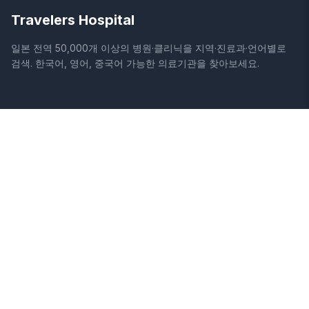
Travelers Hospital
일본 전역 50,000개 이상의 병원·클리닉을 지역·진료과·언어별로
검색. 한국어, 영어, 중국어 가능한 의료기관을 찾아보세요.
사이트
법적 정보
홈
이용약관
병원 검색
개인정보처리방침
칼럼
면책조항
질환
증상