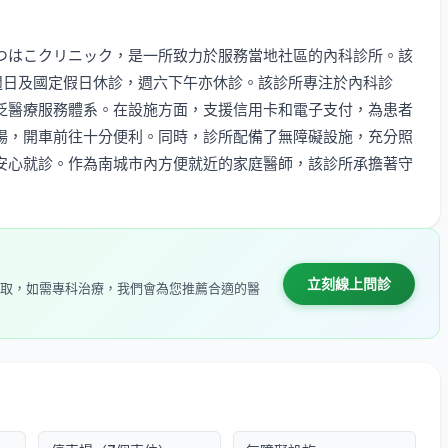
つはこクリニック，是一所致力於服務當地社區的內科診所。該
，週日及國定假日休診，週六下午亦休診。該診所專注於內科診
泛醫療服務體系。在設施方面，支援信用卡和電子支付，為患者
場，開車前往十分便利。同時，診所配備了無障礙設施，充分照
安心就診。作為南城市內方便就近的家庭醫師，該診所承擔著守
立刻線上問診
取，如需專科治療，我們會為您推薦合適的醫