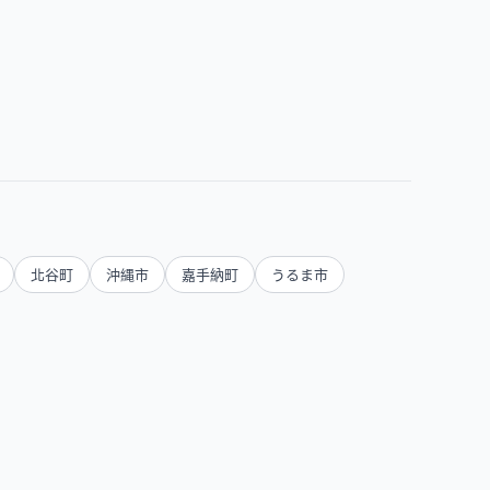
北谷町
沖縄市
嘉手納町
うるま市