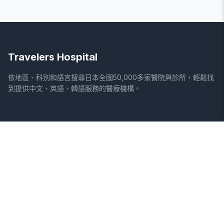
Travelers Hospital
依地區、科別和語言搜尋日本全國50,000多家醫院與診所，輕鬆找
到提供中文、英語、韓語服務的醫療機構。
網站
法律資訊
首頁
服務條款
搜尋醫院
隱私權政策
專欄
免責聲明