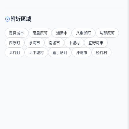
附近區域
豊見城市
南風原町
浦添市
八重瀬町
与那原町
西原町
糸満市
南城市
中城村
宜野湾市
北谷町
北中城村
嘉手納町
沖縄市
読谷村