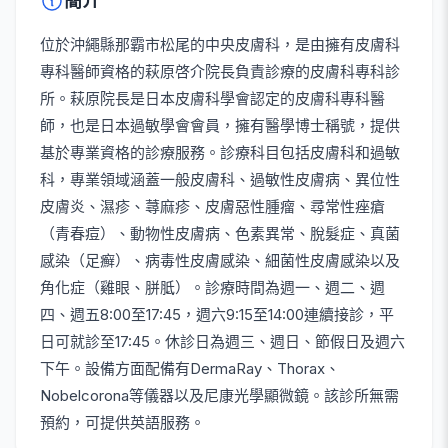
簡介
位於沖繩縣那霸市松尾的中央皮膚科，是由擁有皮膚科
專科醫師資格的萩原啓介院長負責診療的皮膚科專科診
所。萩原院長是日本皮膚科學會認定的皮膚科專科醫
師，也是日本過敏學會會員，擁有醫學博士稱號，提供
基於專業資格的診療服務。診療科目包括皮膚科和過敏
科，專業領域涵蓋一般皮膚科、過敏性皮膚病、異位性
皮膚炎、濕疹、蕁麻疹、皮膚惡性腫瘤、尋常性痤瘡
（青春痘）、動物性皮膚病、色素異常、脫髮症、真菌
感染（足癬）、病毒性皮膚感染、細菌性皮膚感染以及
角化症（雞眼、胼胝）。診療時間為週一、週二、週
四、週五8:00至17:45，週六9:15至14:00連續接診，平
日可就診至17:45。休診日為週三、週日、節假日及週六
下午。設備方面配備有DermaRay、Thorax、
Nobelcorona等儀器以及尼康光學顯微鏡。該診所無需
預約，可提供英語服務。