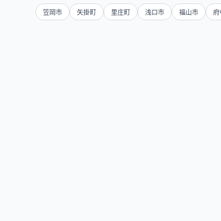
笠岡市
矢掛町
里庄町
浅口市
福山市
府