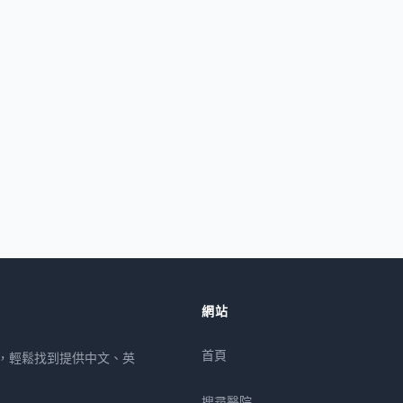
網站
首頁
所，輕鬆找到提供中文、英
搜尋醫院