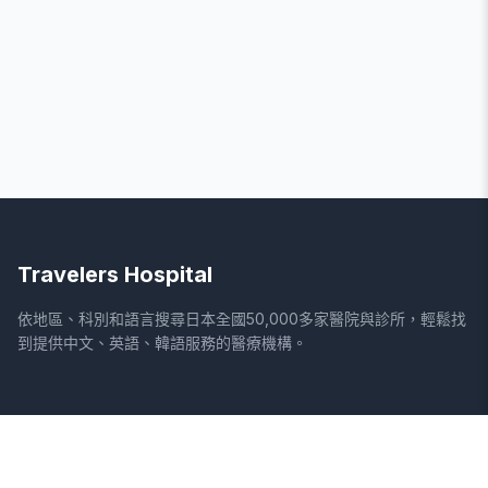
Travelers Hospital
依地區、科別和語言搜尋日本全國50,000多家醫院與診所，輕鬆找
到提供中文、英語、韓語服務的醫療機構。
網站
法律資訊
首頁
服務條款