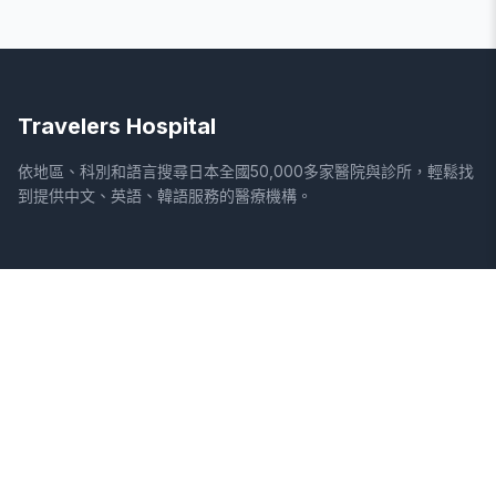
Travelers Hospital
依地區、科別和語言搜尋日本全國50,000多家醫院與診所，輕鬆找
到提供中文、英語、韓語服務的醫療機構。
網站
法律資訊
首頁
服務條款
搜尋醫院
隱私權政策
專欄
免責聲明