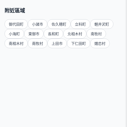
附近區域
御代田町
小諸市
佐久穂町
立科町
軽井沢町
小海町
東御市
長和町
北相木村
南牧村
南相木村
南牧村
上田市
下仁田町
嬬恋村