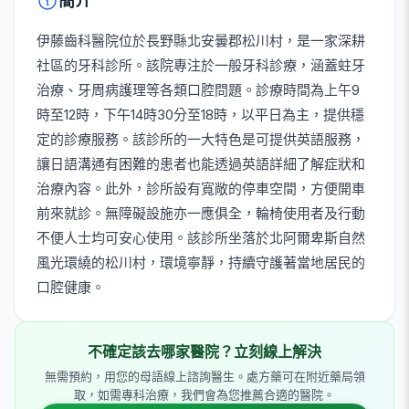
簡介
伊藤齒科醫院位於長野縣北安曇郡松川村，是一家深耕
社區的牙科診所。該院專注於一般牙科診療，涵蓋蛀牙
治療、牙周病護理等各類口腔問題。診療時間為上午9
時至12時，下午14時30分至18時，以平日為主，提供穩
定的診療服務。該診所的一大特色是可提供英語服務，
讓日語溝通有困難的患者也能透過英語詳細了解症狀和
治療內容。此外，診所設有寬敞的停車空間，方便開車
前來就診。無障礙設施亦一應俱全，輪椅使用者及行動
不便人士均可安心使用。該診所坐落於北阿爾卑斯自然
風光環繞的松川村，環境寧靜，持續守護著當地居民的
口腔健康。
不確定該去哪家醫院？立刻線上解決
無需預約，用您的母語線上諮詢醫生。處方藥可在附近藥局領
取，如需專科治療，我們會為您推薦合適的醫院。