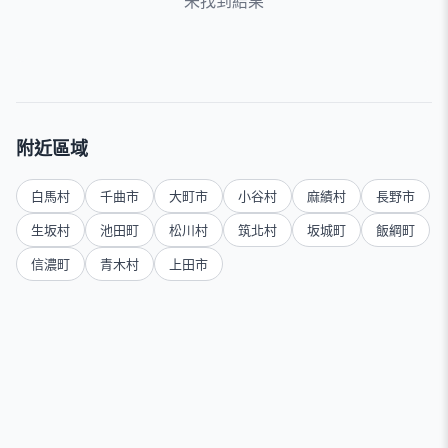
未找到結果
附近區域
白馬村
千曲市
大町市
小谷村
麻績村
長野市
生坂村
池田町
松川村
筑北村
坂城町
飯綱町
信濃町
青木村
上田市