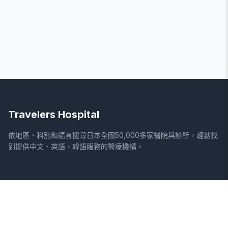
Travelers Hospital
依地區、科別和語言搜尋日本全國50,000多家醫院與診所，輕鬆找
到提供中文、英語、韓語服務的醫療機構。
網站
法律資訊
首頁
服務條款