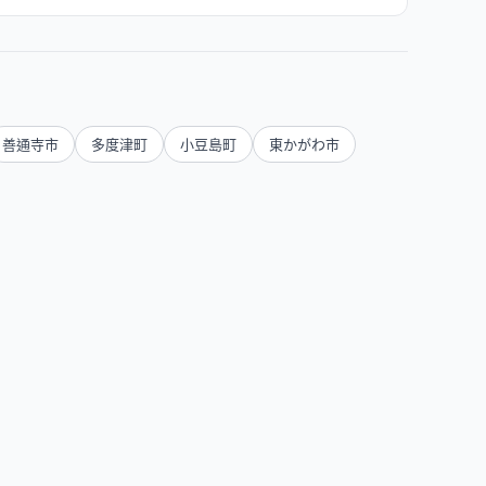
善通寺市
多度津町
小豆島町
東かがわ市