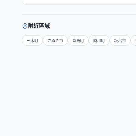
附近區域
三木町
さぬき市
直島町
綾川町
坂出市