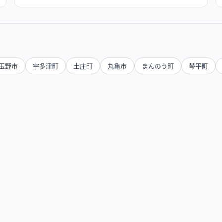
玉野市
宇多津町
土庄町
丸亀市
まんのう町
琴平町