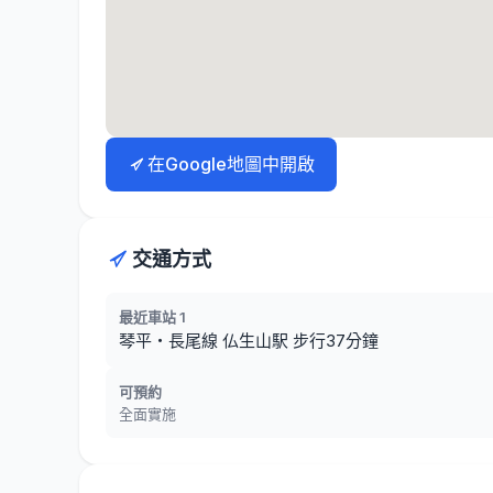
在Google地圖中開啟
交通方式
最近車站 1
琴平・長尾線 仏生山駅 步行37分鐘
可預約
全面實施