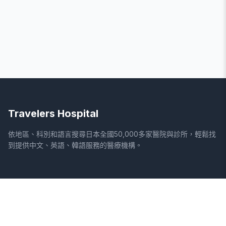
Travelers Hospital
依地區、科別和語言搜尋日本全國50,000多家醫院與診所，輕鬆找
到提供中文、英語、韓語服務的醫療機構。
網站
法律資訊
首頁
服務條款