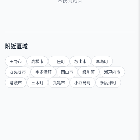
未找到結果
附近區域
玉野市
高松市
土庄町
坂出市
早島町
さぬき市
宇多津町
岡山市
綾川町
瀬戸内市
倉敷市
三木町
丸亀市
小豆島町
多度津町