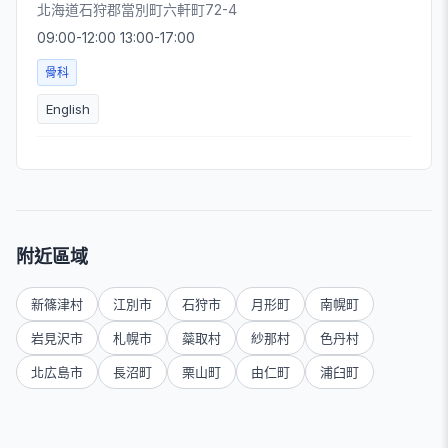
北海道石狩郡當別町六軒町72-4
09:00-12:00 13:00-17:00
骨科
English
附近區域
新篠津村
江別市
石狩市
月形町
南幌町
岩見沢市
札幌市
蘂取村
紗那村
色丹村
北広島市
長沼町
栗山町
由仁町
浦臼町