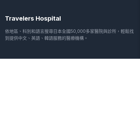
Travelers Hospital
依地區、科別和語言搜尋日本全國50,000多家醫院與診所，輕鬆找
到提供中文、英語、韓語服務的醫療機構。
網站
法律資訊
首頁
服務條款
搜尋醫院
隱私權政策
專欄
免責聲明
疾病