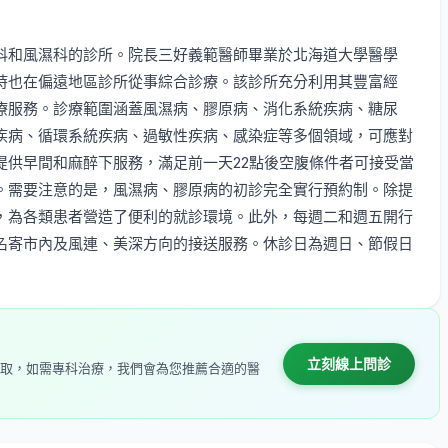
科和風濕科的診所。院長三好義範醫師畢業於北海道大學醫學
時也在偏遠地區診所從事綜合診療。該診所充分利用其豐富經
療服務。診療範圍涵蓋風濕病、膠原病、消化系統疾病、糖尿
疾病、循環系統疾病、過敏性疾病、感染症等多個領域，可應對
提供早間和麻醉下服務，滿足前一天22點後空腹條件者可接受當
。需要注意的是，風濕病、膠原病的初診完全實行預約制。除提
，為各類患者營造了便利的就診環境。此外，每週二和週五開行
名寄市內及風連、美深方向的接送服務。休診日為週日、節假日
立刻線上問診
取，如需專科治療，我們會為您推薦合適的醫