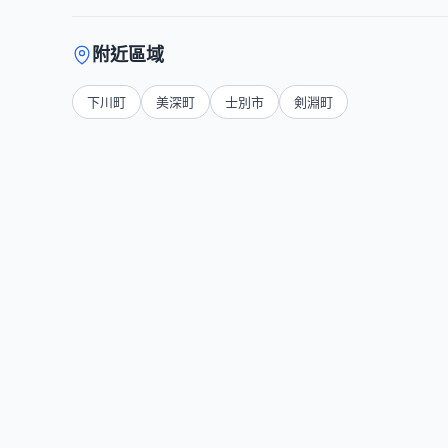
附近區域
下川町
美深町
士別市
剣淵町