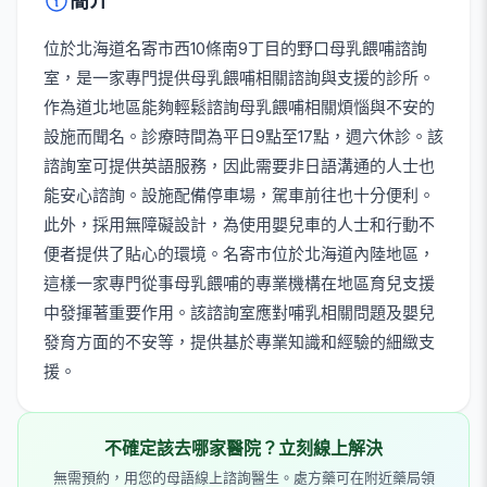
簡介
位於北海道名寄市西10條南9丁目的野口母乳餵哺諮詢
室，是一家專門提供母乳餵哺相關諮詢與支援的診所。
作為道北地區能夠輕鬆諮詢母乳餵哺相關煩惱與不安的
設施而聞名。診療時間為平日9點至17點，週六休診。該
諮詢室可提供英語服務，因此需要非日語溝通的人士也
能安心諮詢。設施配備停車場，駕車前往也十分便利。
此外，採用無障礙設計，為使用嬰兒車的人士和行動不
便者提供了貼心的環境。名寄市位於北海道內陸地區，
這樣一家專門從事母乳餵哺的專業機構在地區育兒支援
中發揮著重要作用。該諮詢室應對哺乳相關問題及嬰兒
發育方面的不安等，提供基於專業知識和經驗的細緻支
援。
不確定該去哪家醫院？立刻線上解決
無需預約，用您的母語線上諮詢醫生。處方藥可在附近藥局領