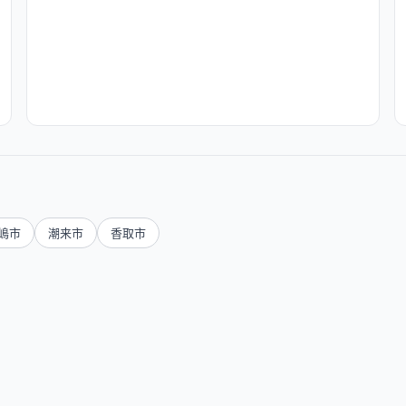
嶋市
潮来市
香取市