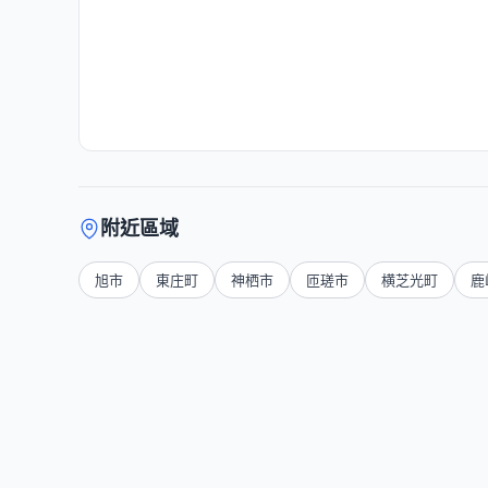
附近區域
旭市
東庄町
神栖市
匝瑳市
横芝光町
鹿