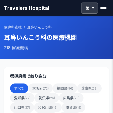
Travelers Hospital
繁
▼
依專科查找
/
耳鼻いんこう科
耳鼻いんこう科
の医療機関
218
醫療機構
都道府県で絞り込む
すべて
大阪府
福岡県
兵庫県
(
72
)
(
56
)
(
53
)
愛知県
愛媛県
広島県
(
27
)
(
26
)
(
20
)
山口県
和歌山県
滋賀県
(
17
)
(
16
)
(
15
)