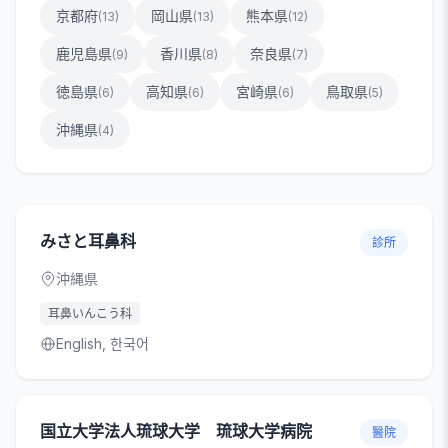
京都府
岡山県
熊本県
(
13
)
(
13
)
(
12
)
鹿児島県
香川県
奈良県
(
9
)
(
8
)
(
7
)
徳島県
高知県
宮崎県
鳥取県
(
6
)
(
6
)
(
6
)
(
5
)
沖縄県
(
4
)
みさと耳鼻科
診所
沖縄県
耳鼻いんこう科
English, 한국어
国立大学法人琉球大学 琉球大学病院
醫院