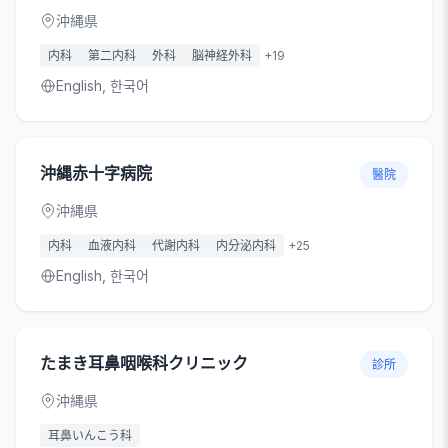
沖縄県
内科
第二内科
外科
脳神経外科
+
19
English, 한국어
沖縄赤十字病院
醫院
沖縄県
内科
血液内科
代謝内科
内分泌内科
+
25
English, 한국어
たまき耳鼻咽喉科クリニック
診所
沖縄県
耳鼻いんこう科