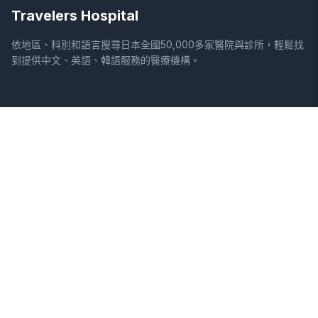
Travelers Hospital
依地區、科別和語言搜尋日本全國50,000多家醫院與診所，輕鬆找
到提供中文、英語、韓語服務的醫療機構。
網站
法律資訊
首頁
服務條款
搜尋醫院
隱私權政策
專欄
免責聲明
疾病
症狀