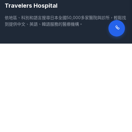
Travelers Hospital
依地區、科別和語言搜尋日本全國50,000多家醫院與診所，輕鬆找
到提供中文、英語、韓語服務的醫療機構。
網站
法律資訊
首頁
服務條款
搜尋醫院
隱私權政策
專欄
免責聲明
疾病
症狀