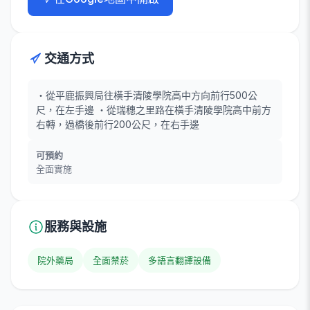
交通方式
・從平鹿振興局往橫手清陵學院高中方向前行500公
尺，在左手邊 ・從瑞穗之里路在橫手清陵學院高中前方
右轉，過橋後前行200公尺，在右手邊
可預約
全面實施
服務與設施
院外藥局
全面禁菸
多語言翻譯設備