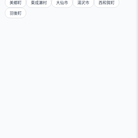
美郷町
東成瀬村
大仙市
湯沢市
西和賀町
羽後町