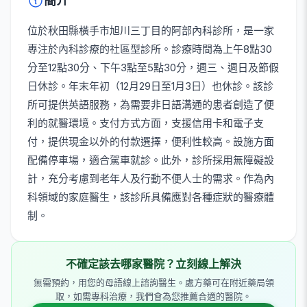
簡介
位於秋田縣橫手市旭川三丁目的阿部內科診所，是一家
專注於內科診療的社區型診所。診療時間為上午8點30
分至12點30分、下午3點至5點30分，週三、週日及節假
日休診。年末年初（12月29日至1月3日）也休診。該診
所可提供英語服務，為需要非日語溝通的患者創造了便
利的就醫環境。支付方式方面，支援信用卡和電子支
付，提供現金以外的付款選擇，便利性較高。設施方面
配備停車場，適合駕車就診。此外，診所採用無障礙設
計，充分考慮到老年人及行動不便人士的需求。作為內
科領域的家庭醫生，該診所具備應對各種症狀的醫療體
制。
不確定該去哪家醫院？立刻線上解決
無需預約，用您的母語線上諮詢醫生。處方藥可在附近藥局領
取，如需專科治療，我們會為您推薦合適的醫院。